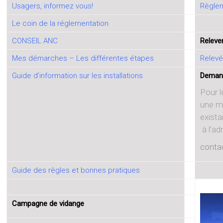
Usagers, informez vous!
Règlem
Le coin de la réglementation
CONSEIL ANC
Releve
Mes démarches – Les différentes étapes
Relevé
Guide d’information sur les installations
Deman
Pour 
une m
exista
à l’ad
conta
Guide des règles et bonnes pratiques
Campagne de vidange