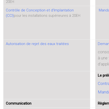
20EH
Contrôle de Conception et d’Implantation
Manda
(CCI)
pour les installations supérieures à 20EH
Autorisation de rejet des eaux traitées
Deman
conso
à une 
d’appl
Le pré
Contr
Manda
Communication
Règlem