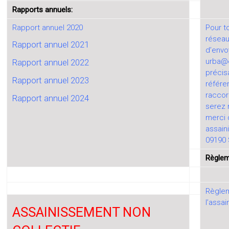
Rapports annuels:
Rapport annuel 2020
Pour 
réseau
Rap
port annue
l 2021
d’envo
urba@
Rapport annuel 2022
précis
Rapport annuel 2023
référe
raccor
Rapport annuel 2024
serez 
merci 
assain
09190 S
Règlem
Règlem
l’assa
ASSAINISSEMENT NON