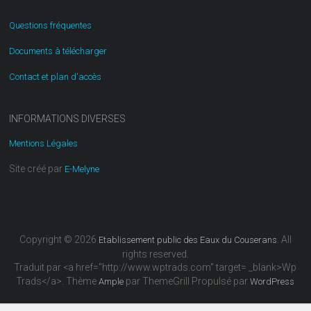
.
Questions fréquentes
Documents à télécharger
Contact et plan d'accès
INFORMATIONS DIVERSES
Mentions Légales
Site créé par
E-Melyne
Copyright © 2026
. All
Etablissement public des Eaux du Couserans
rights reserved.
Traduit par <a href="http://www.wptrads.com" target= _blank>Wp
Trads</a>. Thème
par ThemeGrill Propulsé par
Ample
WordPress