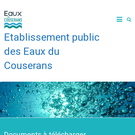
Skip
to
content
Etablissement public
des Eaux du
Couserans
Documents à télécharger