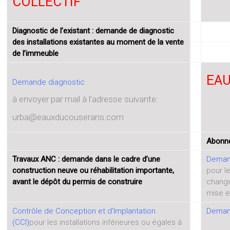
COLLECTIF
Diagnostic de l’existant : demande de diagnostic
des installations existantes au moment de la vente
de l’immeuble
EAU
Demande diagnostic
à envoyer par mail à l’adresse suivante:
urba@eauxducouserans.com
Abonne
Travaux ANC : demande dans le cadre d’une
Deman
construction neuve ou réhabilitation importante,
pour l
avant le dépôt du permis de construire
chang
mise e
Contrôle de Conception et d’Implantation
Demand
(CCI)
pour les installations inférieures ou égales à