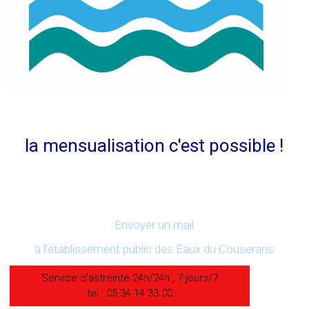
la mensualisation c'est possible !
Envoyer un mail
à l'établissement public des Eaux du Couserans
Service d’astreinte 24h/24h , 7 jours/7
tel : 05 34 14 33 00